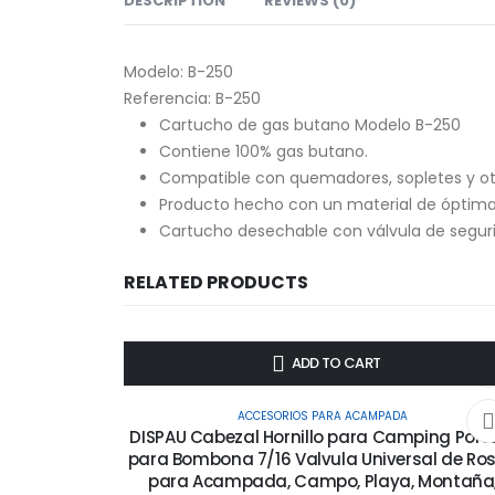
DESCRIPTION
REVIEWS (0)
Modelo:
B-250
Referencia:
B-250
Cartucho de gas butano Modelo B-250
Contiene 100% gas butano.
Compatible con quemadores, sopletes y otr
Producto hecho con un material de óptima
Cartucho desechable con válvula de segur
RELATED PRODUCTS
-11%
ADD TO CART
ACCESORIOS PARA ACAMPADA
DISPAU Cabezal Hornillo para Camping Portá
para Bombona 7/16 Valvula Universal de Ro
para Acampada, Campo, Playa, Montaña