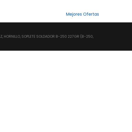
Mejores Ofertas
 HORNILLO, SOPLETE SOLDADOR B-250 227GR (B-250,