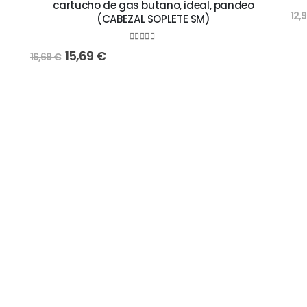
cartucho de gas butano, ideal, pandeo
12,
(CABEZAL SOPLETE SM)
0
out of 5
15,69
€
16,69
€