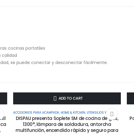
as cocinas portatiles
 calidad
idad, se puede conectar y desconectar fácilmente.
-6%
ADD TO CART
ACCESORIOS PARA ACAMPADA
,
HOME & KITCHEN
,
UTENSILIOS Y ACCESORIOS DE COCINA
til
DISPAU presenta Soplete SM de cocina de gas,
P
sca
1300°, lámpara de soldadura, antorcha
,
multifunción, encendido rápido y seguro para