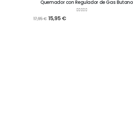
Quemador con Regulador de Gas Butano
0
out of 5
15,95
€
17,95
€