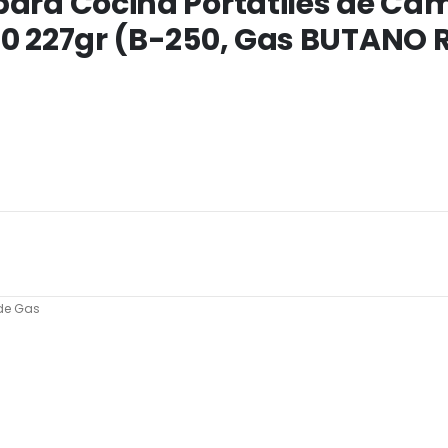
ara Cocina Portátiles de Cam
0 227gr (B-250, Gas BUTANO Ro
de Gas