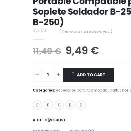
Portable Compatible p
Soplete Soldador B-25
B-250)
( There are no reviews yet. )
0
out of 5
9,49
€
11,49
€
ADD TO CART
Categories:
Accesorios para Acampada
,
Cartuchos 
ADD TO WISHLIST