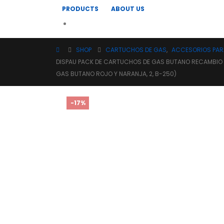
PRODUCTS
ABOUT US
SHOP
CARTUCHOS DE GAS
,
ACCESORIOS PA
DISPAU PACK DE CARTUCHOS DE GAS BUTANO RECAMBIO G
GAS BUTANO ROJO Y NARANJA, 2, B-250)
-17%