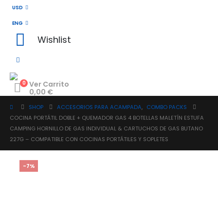
USD
ENG
Wishlist
0
Ver Carrito
0,00
€
SHOP
ACCESORIOS PARA ACAMPADA
,
COMBO PACKS
COCINA PORTÁTIL DOBLE + QUEMADOR GAS 4 BOTELLAS MALETÍN ESTUFA
CAMPING HORNILLO DE GAS INDIVIDUAL & CARTUCHOS DE GAS BUTANO
227G – COMPATIBLE CON COCINAS PORTÁTILES Y SOPLETES
-7%