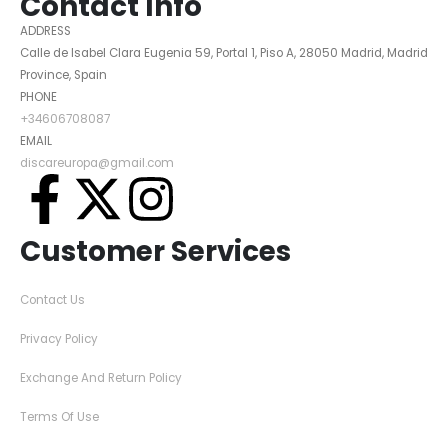
Contact Info
ADDRESS
Calle de Isabel Clara Eugenia 59, Portal 1, Piso A, 28050 Madrid, Madrid
Province, Spain
PHONE
+34606708087
EMAIL
discareuropa@gmail.com
Customer Services
Contact Us
Privacy Policy
Exchange And Return Policy
Terms Of Use