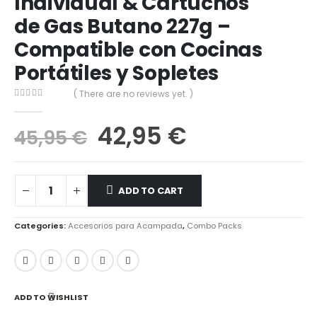
Individual & Cartuchos
de Gas Butano 227g –
Compatible con Cocinas
Portátiles y Sopletes
( There are no reviews yet. )
0
out of 5
42,95
€
45,95
€
ADD TO CART
Categories:
Accesorios para Acampada
,
Combo Packs
ADD TO WISHLIST