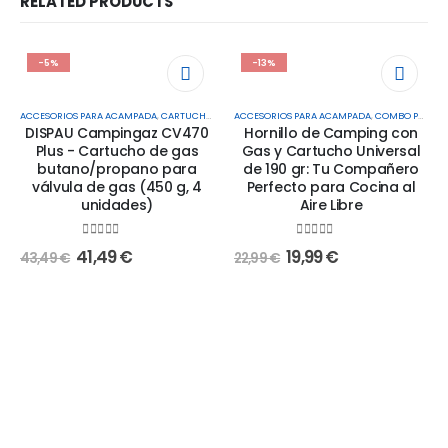
RELATED PRODUCTS
-5%
-13%
ACCESORIOS PARA ACAMPADA
,
CARTUCHOS DE GAS
ACCESORIOS PARA ACAMPADA
,
COMBO PACKS
DISPAU Campingaz CV470
Hornillo de Camping con
Plus - Cartucho de gas
Gas y Cartucho Universal
butano/propano para
de 190 gr: Tu Compañero
válvula de gas (450 g, 4
Perfecto para Cocina al
unidades)
Aire Libre
0
out of 5
0
out of 5
41,49
€
19,99
€
43,49
€
22,99
€