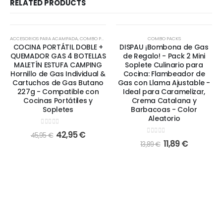
RELATED PRODUCTS
-7%
-14%
ACCESORIOS PARA ACAMPADA
,
COMBO PACKS
COMBO PACKS
COCINA PORTÁTIL DOBLE +
DISPAU ¡Bombona de Gas
QUEMADOR GAS 4 BOTELLAS
de Regalo! - Pack 2 Mini
MALETÍN ESTUFA CAMPING
Soplete Culinario para
Hornillo de Gas Individual &
Cocina: Flambeador de
Cartuchos de Gas Butano
Gas con Llama Ajustable -
227g - Compatible con
Ideal para Caramelizar,
Cocinas Portátiles y
Crema Catalana y
Sopletes
Barbacoas - Color
Aleatorio
0
out of 5
42,95
€
45,95
€
0
out of 5
11,89
€
13,89
€