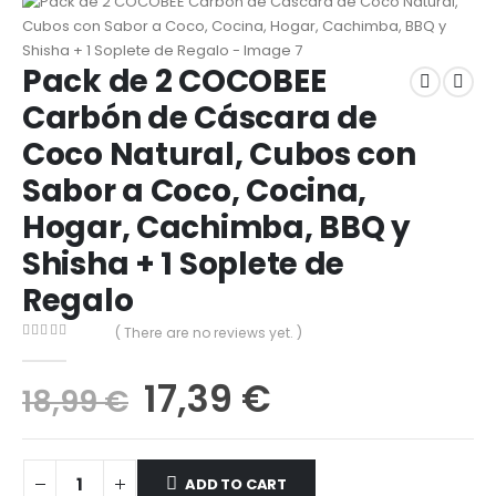
Pack de 2 COCOBEE
Carbón de Cáscara de
Coco Natural, Cubos con
Sabor a Coco, Cocina,
Hogar, Cachimba, BBQ y
Shisha + 1 Soplete de
Regalo
( There are no reviews yet. )
0
out of 5
17,39
€
18,99
€
ADD TO CART