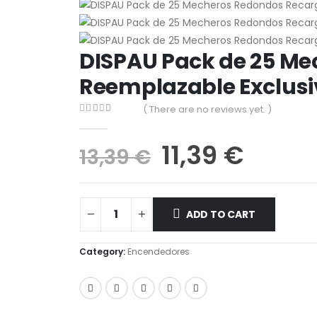
DISPAU Pack de 25 Me
Reemplazable Exclusi
( There are no reviews yet. )
0
out of 5
11,39
€
13,39
€
ADD TO CART
Category:
Encendedores