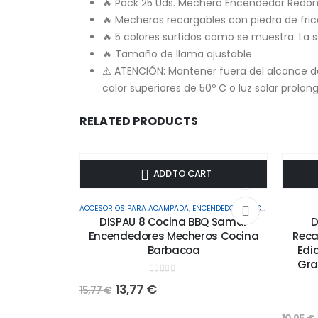
🔥 Pack 25 Uds. Mechero Encendedor Redon
🔥 Mecheros recargables con piedra de fric
🔥 5 colores surtidos como se muestra. La s
🔥 Tamaño de llama ajustable
⚠️ ATENCIÓN: Mantener fuera del alcance de
calor superiores de 50º C o luz solar prolong
RELATED PRODUCTS
-13%
-9%
ADD TO CART
ACCESORIOS PARA ACAMPADA
,
ENCENDEDORES
,
HOME & KITCHEN
,
U
DISPAU 8 Cocina BBQ Samar
D
Encendedores Mecheros Cocina
Reca
Barbacoa
Edi
Gra
0
out of 5
13,77
€
15,77
€