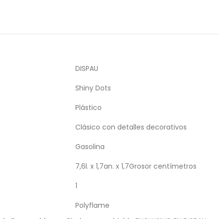
DISPAU
Shiny Dots
Plástico
Clásico con detalles decorativos
Gasolina
7,6l. x 1,7an. x 1,7Grosor centímetros
1
Polyflame