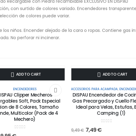
do Recargable con Piedra recambiable EXCLUSIVO EN DISPAU
ción, con surtido de colores variado. Encendedores transparente
elección de colores puede variar.
 los niños. Encender alejado de la cara o ropas. Contiene gas i
ada. No perforar ni incinerar.
-21%
ADD TO CART
ADD TO CART
TENSILIOS Y ACCESORIOS DE COCINA
ENCENDEDORES
ACCESORIOS PARA ACAMPADA
,
ENCENDED
ISPAU Clipper Mecheros
DISPAU Encendedor de Coci
rgables Soft, Pack Especial
Gas Precargado y Cuello Fle
cion de 8 Colores, Tamaño
Ideal para Velas, Estufas, 
nde, Multicolor (Pack de 4
Camping (1)
Mechero)
0
out of 5
7,49
€
9,49
€
0
out of 5
9,95
€