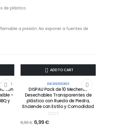
s de plástico.
nflamable a presión. No exponer a fuentes de
-22%
-11%
ADD TO CART
ORES
,
HOME & KITCHEN
,
UTENSILIOS Y ACCESORIOS DE COCINA
ENCENDEDORES
na con
DISPAU Pack de 10 Mecheros
xible –
Desechables Transparentes de
BBQ y
plástico con Rueda de Piedra,
Enciende con Estilo y Comodidad
0
out of 5
6,99
€
8,99
€