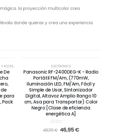
 mágica. la proyección multicolor crea
. llévala donde quieras y crea una experiencia
-4%
-4%
ORIOS DE COCINA
ELECTRONICS
te De
Panasonic RF-2400DEG-K - Radio
rcha
Portátil FM/Am, (770mW,
ero,
Iluminación LED, FM/Am, Fácil y
 de
Simple de Usar, Sintonizador
e para
Digital, Altavoz Amplio Rango 10
 Pack
cm, Asa para Transportar) Color
Negro [Clase de eficiencia
energética A]
0
out of 5
46,95
€
48,95
€