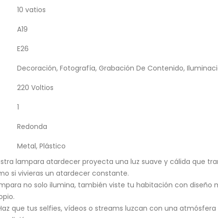
10 vatios
A19
E26
Decoración, Fotografía, Grabación De Contenido, Iluminac
220 Voltios
1
Redonda
Metal, Plástico
stra lampara atardecer proyecta una luz suave y cálida que tra
o si vivieras un atardecer constante.
lámpara no solo ilumina, también viste tu habitación con diseño
opio.
Haz que tus selfies, vídeos o streams luzcan con una atmósfera