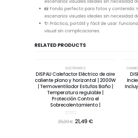
escenarios visuales ideales sin necesidad d
📸 Fondo perfecto para fotos y contenido: 
escenarios visuales ideales sin necesidad d
🔌 Práctica, portátil y fácil de usar: funci
visual sin complicaciones.
RELATED PRODUCTS
-17%
-7%
ELECTRONICS
COMBO
DISPAU Calefactor Eléctrico de aire
DIS
caliente plano y horizontal | 2000W
Incie
| Termoventilador Estufas Baño |
Inclu
Temperatura regulable |
Protección Contra el
Sobrecalentamiento |
0
out of 5
21,49
€
25,99
€