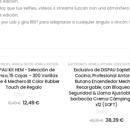
e edición.
Haz que tus selfies, vídeos o streams luzcan con una atmósfera
e edición.
ona por usb y gira 180° para adaptarse a cualquier ángulo o rincón
-5%
 PACKS
,
HOME & DECOR
,
HOME & KITCHEN
ELECTRONICS
,
HOME & KITCHEN
,
UTENSILIOS Y ACCES
PAU Kit HEM - Selección de
Exclusivo de DISPAU Sople
nso, 15 Cajas – 300 Varillas
Cocina, Profesional Anto
ye 4 Mechero BI Color Rubber
Butano Encendedor Mech
Touch de Regalo
Recargable, con Bloqueo
Seguridad & Llama Ajustabl
barbacóa Crema Cámping,
0
out of 5
12,49
€
13,49
€
x12 (SOFT)
0
out of 5
38,39
€
40,39
€